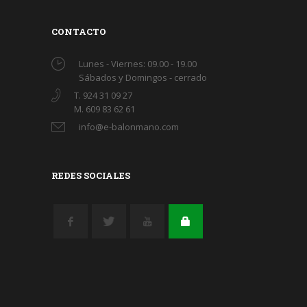
CONTACTO
Lunes - Viernes: 09.00 - 19.00
Sábados y Domingos - cerrado
T. 924 31 09 27
M. 609 83 62 61
info@e-balonmano.com
REDES SOCIALES