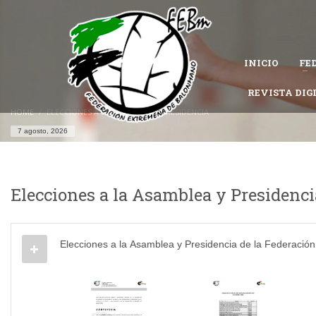
CÓMO AFILIARSE A LA FEDERACIÓN EXTREMEÑA DE 
1
Completa el
formulario de afiliación
.
INICIO
FE
Permanece atento al estado de tu solicitud, es posible que la Federac
Si tienes problemas con tu afiliación,
contacta con nosotros
REVISTA DIG
y te ayu
HOME
ELECCIONES A LA ASAMBLEA Y PRESIDENCIA
7 agosto, 2026
Elecciones a la Asamblea y Presidenci
Elecciones a la Asamblea y Presidencia de la Federaci