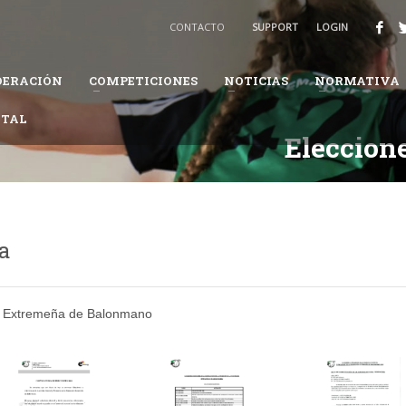
BALONMANO
CONTACTO
SUPPORT
LOGIN
3
Recibirás un email para confirmar tu solicitud.
DERACIÓN
COMPETICIONES
NOTICIAS
NORMATIVA
ión te pueda solicitar información adicional para completar tus datos.
ITAL
daremos en el proceso.
Eleccion
a
ón Extremeña de Balonmano