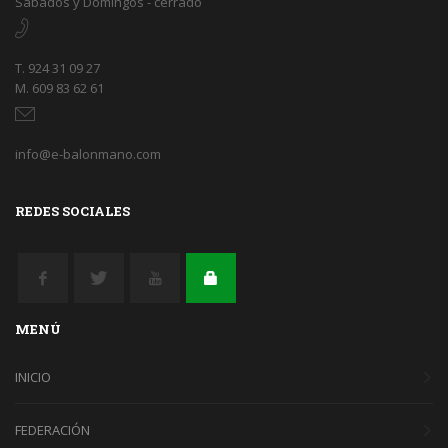
Sábados y Domingos - cerrado
T. 924 31 09 27
M. 609 83 62 61
info@e-balonmano.com
REDES SOCIALES
MENÚ
INICIO
FEDERACIÓN