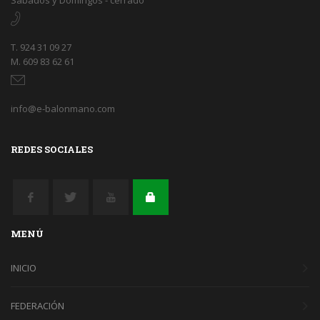
Sábados y Domingos - cerrado
T. 924 31 09 27
M. 609 83 62 61
info@e-balonmano.com
REDES SOCIALES
MENÚ
INICIO
FEDERACIÓN