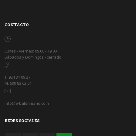
CONTACTO
Lunes - Viernes: 09.00 - 19.00
Sábados y Domingos - cerrado
T. 924 31 09 27
M. 609 83 62 61
info@e-balonmano.com
REDES SOCIALES