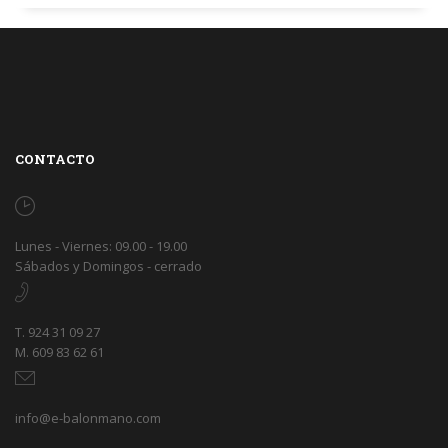
CONTACTO
Lunes - Viernes: 09.00 - 19.00
Sábados y Domingos - cerrado
T. 924 31 09 27
M. 609 83 62 61
info@e-balonmano.com