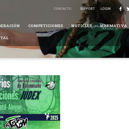
BALONMANO
CONTACTO
SUPPORT
LOGIN
3
Recibirás un email para confirmar tu solicitud.
DERACIÓN
COMPETICIONES
NOTICIAS
NORMATIVA
ión te pueda solicitar información adicional para completar tus datos.
ITAL
daremos en el proceso.