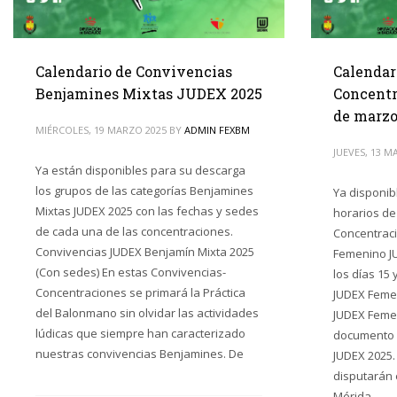
Calendario de Convivencias
Calendar
Benjamines Mixtas JUDEX 2025
Concentr
de marz
MIÉRCOLES, 19 MARZO 2025
BY
ADMIN FEXBM
JUEVES, 13 M
Ya están disponibles para su descarga
los grupos de las categorías Benjamines
Ya disponib
Mixtas JUDEX 2025 con las fechas y sedes
horarios de
de cada una de las concentraciones.
Concentraci
Convivencias JUDEX Benjamín Mixta 2025
Femenino J
(Con sedes) En estas Convivencias-
los días 15
Concentraciones se primará la Práctica
JUDEX Feme
del Balonmano sin olvidar las actividades
JUDEX Femen
lúdicas que siempre han caracterizado
documento 
nuestras convivencias Benjamines. De
JUDEX 2025.
disputarán 
Mérida