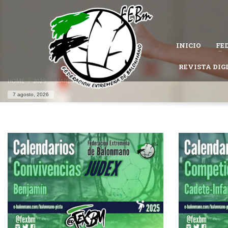
CÓMO AFILIARSE A LA FEDERACIÓN EXTREMEÑA DE 
1
Completa el
formulario de afiliación
.
INICIO
FE
Permanece atento al estado de tu solicitud, es posible que la Federac
Si tienes problemas con tu afiliación,
contacta con nosotros
REVISTA DIG
y te ayu
HOME
2025
MARZO
7 agosto, 2026