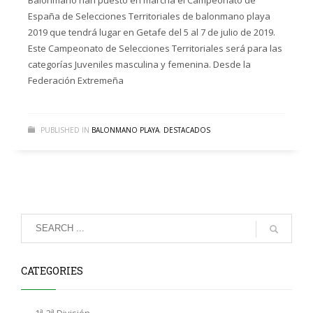
Balonmano han puesto en marcha el Campeonato de
España de Selecciones Territoriales de balonmano playa
2019 que tendrá lugar en Getafe del 5 al 7 de julio de 2019.
Este Campeonato de Selecciones Territoriales será para las
categorías Juveniles masculina y femenina. Desde la
Federación Extremeña
PUBLISHED IN
BALONMANO PLAYA
,
DESTACADOS
CATEGORIES
1ª-2ª División