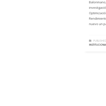
Balonmano,
investigac
Optimizació
Rendimiento
nuevo un p
PUBLISHED
INSTITUCIONA