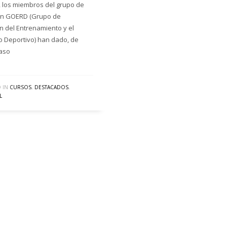
 los miembros del grupo de
ión GOERD (Grupo de
n del Entrenamiento y el
 Deportivo) han dado, de
aso
 IN
CURSOS
,
DESTACADOS
,
L