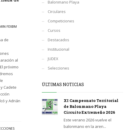
Balonmano Playa
Circulares
Competiciones
MIN FEXBM
Cursos
Destacados
ña de
Institucional
iones
JUDEX
aración al
El próximo
Selecciones
ndremos
de
ÚLTIMAS NOTICIAS
a y Cadete
ección
XI Campeonato Territorial
lcó y Adrián
de Balonmano Playa
Circuito Extremeño 2026
Este verano 2026 vuelve el
balonmano en la aren...
ECCIONES