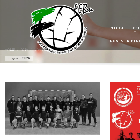
CÓMO AFILIARSE A LA FEDERACIÓN EXTREMEÑA DE 
1
Completa el
formulario de afiliación
.
INICIO
FE
Permanece atento al estado de tu solicitud, es posible que la Federac
Si tienes problemas con tu afiliación,
contacta con nosotros
REVISTA DIG
y te ayu
HOME
2019
NOVIEMBRE
6 agosto, 2026