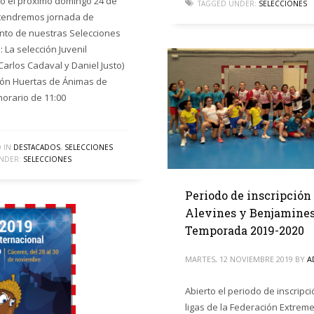
llo el próximo domingo 24 de
TAGGED UNDER:
SELECCIONES
tendremos jornada de
nto de nuestras Selecciones
 La selección Juvenil
Carlos Cadaval y Daniel Justo)
lón Huertas de Ánimas de
 horario de 11:00
 IN
DESTACADOS
,
SELECCIONES
NDER:
SELECCIONES
Periodo de inscripción
Alevines y Benjamine
Temporada 2019-2020
MARTES, 12 NOVIEMBRE 2019
BY
A
Abierto el periodo de inscripci
ligas de la Federación Extrem