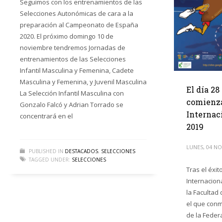
Seguimos con los entrenamientos de las
Selecciones Autonómicas de cara a la
preparación al Campeonato de España
2020. El próximo domingo 10 de
noviembre tendremos Jornadas de
entrenamientos de las Selecciones
Infantil Masculina y Femenina, Cadete
Masculina y Femenina, y Juvenil Masculina
El día 2
La Selección Infantil Masculina con
comienza
Gonzalo Falcó y Adrian Torrado se
Internac
concentrará en el
2019
LUNES, 04 N
PUBLISHED IN
DESTACADOS
,
SELECCIONES
TAGGED UNDER:
SELECCIONES
Tras el éxit
Internacion
la Facultad
el que con
de la Feder