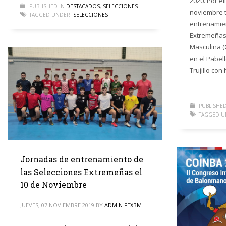
2020. Por e
PUBLISHED IN
DESTACADOS
,
SELECCIONES
noviembre 
TAGGED UNDER:
SELECCIONES
entrenamie
Extremeñas:
Masculina (
en el Pabel
Trujillo con
PUBLISHED
TAGGED U
Jornadas de entrenamiento de
las Selecciones Extremeñas el
10 de Noviembre
JUEVES, 07 NOVIEMBRE 2019
BY
ADMIN FEXBM