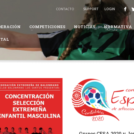
BALONMANO
CONTACTO
SUPPORT
LOGIN
3
Recibirás un email para confirmar tu solicitud.
DERACIÓN
COMPETICIONES
NOTICIAS
NORMATIVA
ión te pueda solicitar información adicional para completar tus datos.
ITAL
daremos en el proceso.
Grupos CESA 2020 y Jo