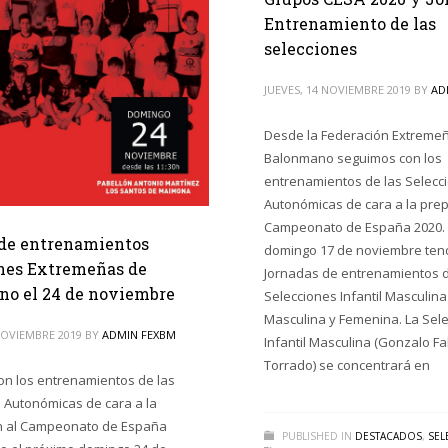
Entrenamiento de las
selecciones
JUEVES, 14 NOVIEMBRE 2019
BY
AD
Desde la Federación Extreme
Balonmano seguimos con los
entrenamientos de las Selecc
Autonómicas de cara a la prep
Campeonato de España 2020. 
de entrenamientos
domingo 17 de noviembre te
nes Extremeñas de
Jornadas de entrenamientos 
o el 24 de noviembre
Selecciones Infantil Masculin
Masculina y Femenina. La Sel
NOVIEMBRE 2019
BY
ADMIN FEXBM
Infantil Masculina (Gonzalo Fa
Torrado) se concentrará en
n los entrenamientos de las
 Autonómicas de cara a la
n al Campeonato de España
PUBLISHED IN
DESTACADOS
,
SEL