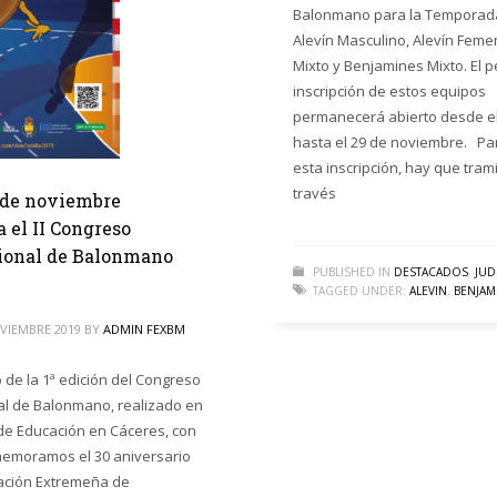
Balonmano para la Temporada
Alevín Masculino, Alevín Femen
Mixto y Benjamines Mixto. El 
inscripción de estos equipos
permanecerá abierto desde el
hasta el 29 de noviembre. Par
esta inscripción, hay que trami
través
8 de noviembre
 el II Congreso
ional de Balonmano
PUBLISHED IN
DESTACADOS
,
JUD
TAGGED UNDER:
ALEVIN
,
BENJAM
OVIEMBRE 2019
BY
ADMIN FEXBM
o de la 1ª edición del Congreso
al de Balonmano, realizado en
 de Educación en Cáceres, con
memoramos el 30 aniversario
ación Extremeña de