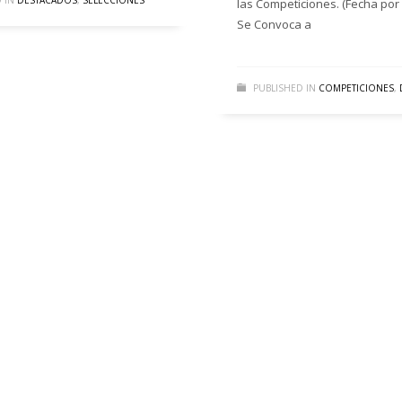
 IN
DESTACADOS
,
SELECCIONES
las Competiciones. (Fecha por 
Se Convoca a
PUBLISHED IN
COMPETICIONES
,