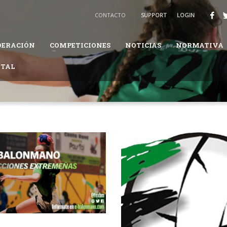
BALONMANO
CONTACTO
SUPPORT
LOGIN
3
Recibirás un email para confirmar tu solicitud.
DERACIÓN
COMPETICIONES
NOTICIAS
NORMATIVA
ión te pueda solicitar información adicional para completar tus datos.
ITAL
daremos en el proceso.