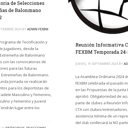
oria de Selecciones
ñas de Balonmano
2
PTIEMBRE 2024
BY
ADMIN FEXBM
Programa de Tecnificación y
Reunión Informativa C
e Jugadores, desde la
FEXBM Temporada 24-
 Extremeña de Balonmano
 con las convocatorias de
JUEVES, 19 SEPTIEMBRE 2024
BY
AD
ones para las futuras
s Extremeñas de Balonmano.
La Asamblea Ordinaria 2024 de
unda Jornada se realizarán
FEXBM celebrada el pasado me
tos para los deportistas de
en las Propuestas de la Junta D
Cadete Masculino y Femenino,
aprobó: Obligatoriedad de acu
culino y Femenino y Juvenil
parte de clubes a Reunión Inf
Tendrán lugar entre los
CTA con clubes/entrenadores.
asistencia mínima de un repr
del club conllevará la NO part