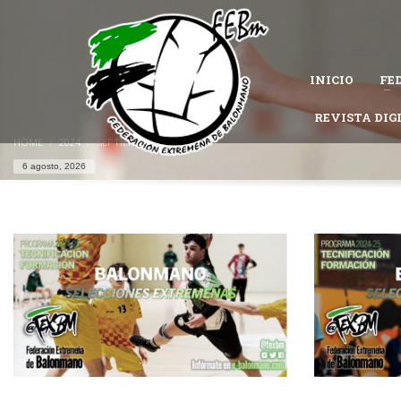
CÓMO AFILIARSE A LA FEDERACIÓN EXTREMEÑA DE 
1
Completa el
formulario de afiliación
.
INICIO
FE
Permanece atento al estado de tu solicitud, es posible que la Federac
Si tienes problemas con tu afiliación,
contacta con nosotros
REVISTA DIG
y te ayu
HOME
2024
SEPTIEMBRE
6 agosto, 2026