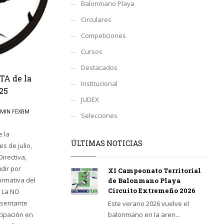
Balonmano Playa
Circulares
Competiciones
Cursos
Destacados
TA de la
Institucional
25
JUDEX
MIN FEXBM
Selecciones
 la
ÚLTIMAS NOTICIAS
s de julio,
irectiva,
dir por
XI Campeonato Territorial
ormativa del
de Balonmano Playa
Circuito Extremeño 2026
 La NO
esentante
Este verano 2026 vuelve el
icipación en
balonmano en la aren...