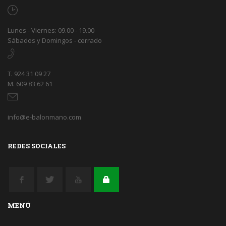
Lunes - Viernes: 09.00 - 19.00
Sábados y Domingos - cerrado
T. 924 31 09 27
M. 609 83 62 61
info@e-balonmano.com
REDES SOCIALES
MENÚ