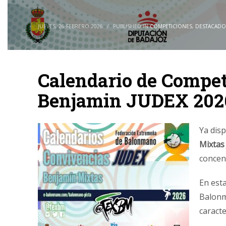
JUEVES, 26 FEBRERO 2026
/
PUBLISHED IN
COMPETICIONES
,
DESTACADO
Calendario de Compet
Benjamin JUDEX 202
Ya dis
Mixtas
concen
En est
Balonm
caract