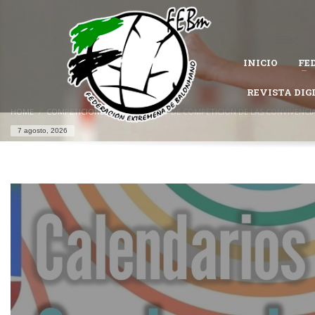
CÓMO AFILIARSE A LA FEDERACIÓN EXTREMEÑA DE 
1
Completa el
formulario de afiliación
.
INICIO
FE
Permanece atento al estado de tu solicitud, es posible que la Federac
Si tienes problemas con tu afiliación,
contacta con nosotros
REVISTA DIG
y te ayu
HOME
COMPETICIONES
CALENDARIO DE COMPETICIÓN DE LAS CONVIVENCIA
7 agosto, 2026