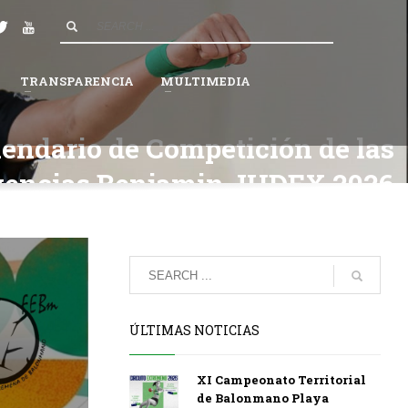
4
Espera a que la Federación valide tu solicitud.
×
TRANSPARENCIA
MULTIMEDIA
endario de Competición de las
encias Benjamin JUDEX 2026
ÚLTIMAS NOTICIAS
XI Campeonato Territorial
de Balonmano Playa