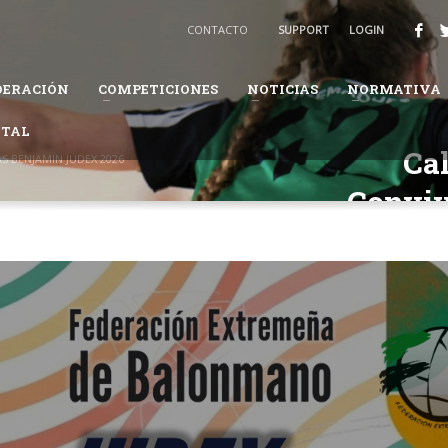
BALONMANO
CONTACTO
SUPPORT
LOGIN
3
Recibirás un email para confirmar tu solicitud.
DERACIÓN
COMPETICIONES
NOTICIAS
NORMATIVA
ión te pueda solicitar información adicional para completar tus datos.
ITAL
daremos en el proceso.
Cal
S BENJAMIN JUDEX 2026
Conviv