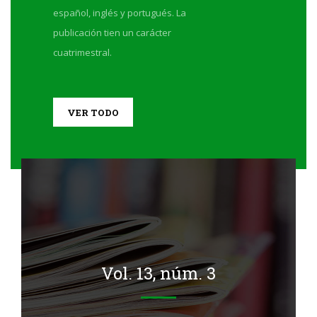
español, inglés y portugués. La
publicación tien un carácter
cuatrimestral.
VER TODO
Vol. 13, núm. 3
 13, núm. 3