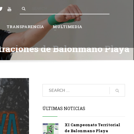
4
Espera a que la Federación valide tu solicitud.
×
TRANSPARENCIA
MULTIMEDIA
raciones de Balonmano Playa
ÚLTIMAS NOTICIAS
XI Campeonato Territorial
de Balonmano Playa