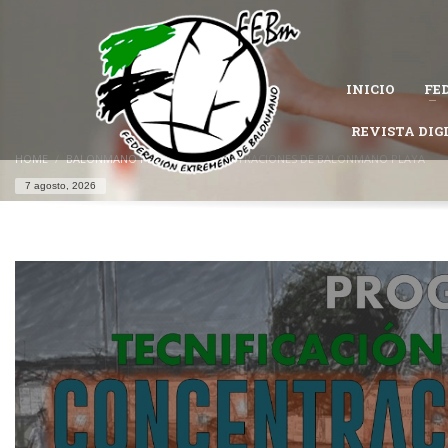
CÓMO AFILIARSE A LA FEDERACIÓN EXTREMEÑA DE 
1
Completa el
formulario de afiliación
.
INICIO
FE
Permanece atento al estado de tu solicitud, es posible que la Federac
Si tienes problemas con tu afiliación,
contacta con nosotros
REVISTA DIG
y te ayu
HOME
BALONMANO PLAYA
CONCENTRACIONES DE BALONMANO PLAYA
7 agosto, 2026