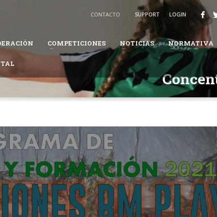
BALONMANO
CONTACTO
SUPPORT
LOGIN
3
Recibirás un email para confirmar tu solicitud.
DERACIÓN
COMPETICIONES
NOTICIAS
NORMATIVA
ión te pueda solicitar información adicional para completar tus datos.
ITAL
daremos en el proceso.
Concent