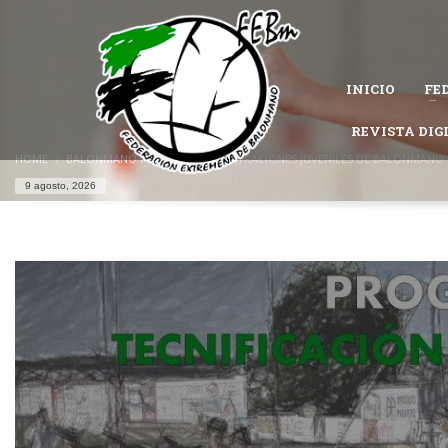
CÓMO AFILIARSE A LA FEDERACIÓN EXTREMEÑA DE 
1
Completa el
formulario de afiliación
.
INICIO
FE
Permanece atento al estado de tu solicitud, es posible que la Federac
Si tienes problemas con tu afiliación,
contacta con nosotros
REVISTA DIG
y te ayu
HOME
BALONMANO PLAYA
CONCENTRACIONES JUVENILES DE BALONMANO
9 agosto, 2026