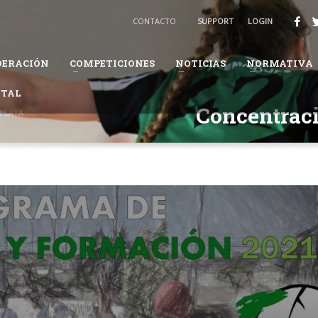
BALONMANO
CONTACTO
SUPPORT
LOGIN
3
Recibirás un email para confirmar tu solicitud.
DERACIÓN
COMPETICIONES
NOTICIAS
NORMATIVA
ión te pueda solicitar información adicional para completar tus datos.
ITAL
daremos en el proceso.
Concentrac
 PLAYA