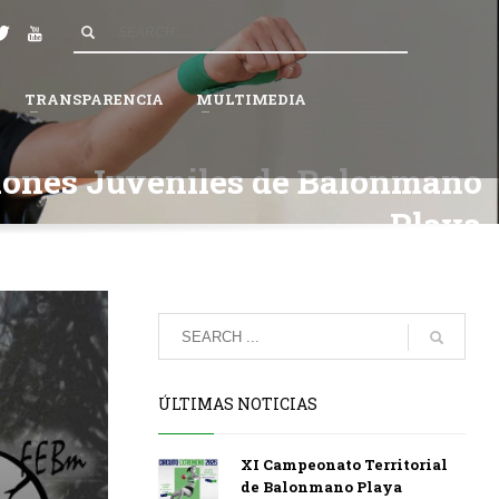
4
Espera a que la Federación valide tu solicitud.
×
TRANSPARENCIA
MULTIMEDIA
iones Juveniles de Balonmano
Playa
ÚLTIMAS NOTICIAS
XI Campeonato Territorial
de Balonmano Playa