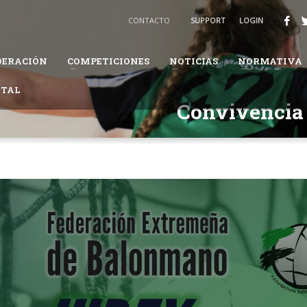
BALONMANO
CONTACTO
SUPPORT
LOGIN
3
Recibirás un email para confirmar tu solicitud.
DERACIÓN
COMPETICIONES
NOTICIAS
NORMATIVA
ión te pueda solicitar información adicional para completar tus datos.
ITAL
daremos en el proceso.
Convivencia