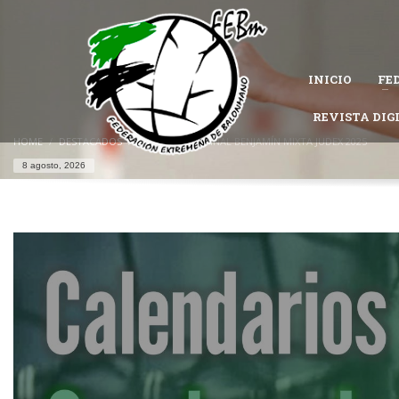
CÓMO AFILIARSE A LA FEDERACIÓN EXTREMEÑA DE 
1
Completa el
formulario de afiliación
.
INICIO
FE
Permanece atento al estado de tu solicitud, es posible que la Federac
Si tienes problemas con tu afiliación,
contacta con nosotros
REVISTA DIG
y te ayu
HOME
DESTACADOS
CONVIVENCIA FINAL BENJAMÍN MIXTA JUDEX 2025
8 agosto, 2026