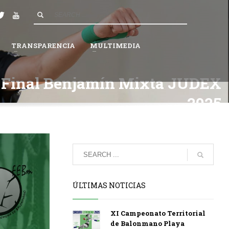
4
Espera a que la Federación valide tu solicitud.
×
TRANSPARENCIA
MULTIMEDIA
 Final Benjamín Mixta JUDEX
2025
ÚLTIMAS NOTICIAS
XI Campeonato Territorial
de Balonmano Playa