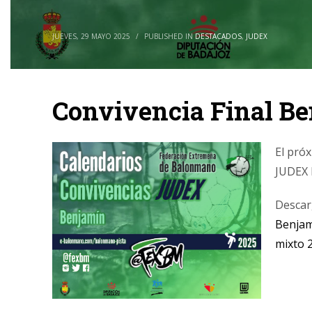
JUEVES, 29 MAYO 2025
/
PUBLISHED IN
DESTACADOS
,
JUDEX
Convivencia Final B
El pró
JUDEX 
Descarg
Benjam
mixto 