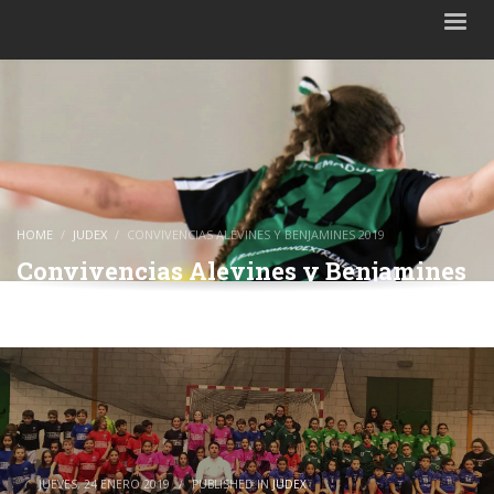
HOME
JUDEX
CONVIVENCIAS ALEVINES Y BENJAMINES 2019
Convivencias Alevines y Benjamines
2019
JUEVES, 24 ENERO 2019
/
PUBLISHED IN
JUDEX