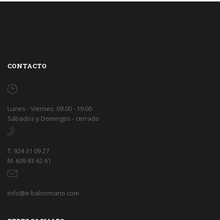
CONTACTO
Lunes - Viernes: 09.00 - 19.00
Sábados y Domingos - cerrado
T. 924 31 09 27
M. 609 83 62 61
info@e-balonmano.com