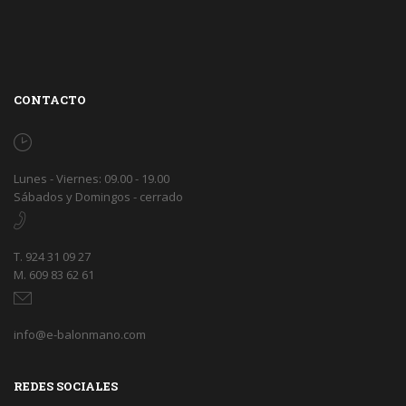
CONTACTO
Lunes - Viernes: 09.00 - 19.00
Sábados y Domingos - cerrado
T. 924 31 09 27
M. 609 83 62 61
info@e-balonmano.com
REDES SOCIALES