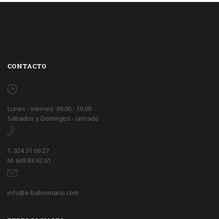
CONTACTO
Lunes - Viernes: 09.00 - 19.00
Sábados y Domingos - cerrado
T. 924 31 09 27
M. 609 83 62 61
info@e-balonmano.com