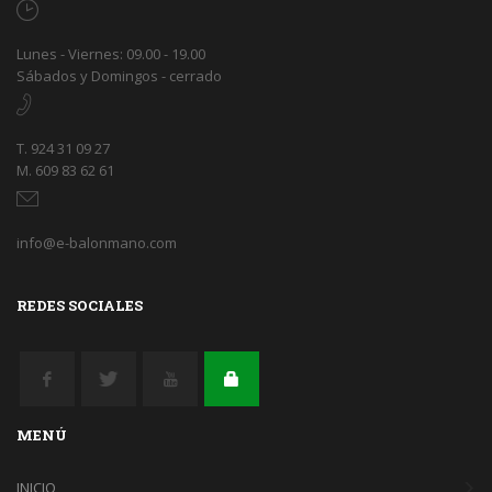
Lunes - Viernes: 09.00 - 19.00
Sábados y Domingos - cerrado
T. 924 31 09 27
M. 609 83 62 61
info@e-balonmano.com
REDES SOCIALES
MENÚ
INICIO