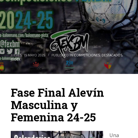
JUEVES, 15 MAYO 2025
/
PUBLISHED IN
COMPETICIONES
,
DESTACADOS
,
JUDEX
Fase Final Alevín
Masculina y
Femenina 24-25
Una