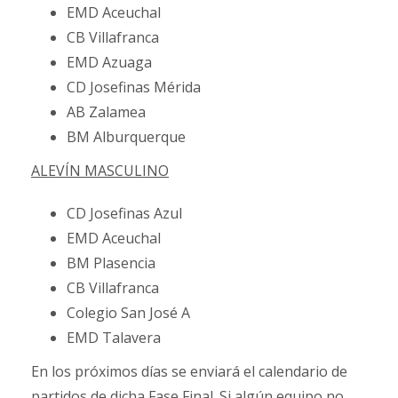
EMD Aceuchal
CB Villafranca
EMD Azuaga
CD Josefinas Mérida
AB Zalamea
BM Alburquerque
ALEVÍN MASCULINO
CD Josefinas Azul
EMD Aceuchal
BM Plasencia
CB Villafranca
Colegio San José A
EMD Talavera
En los próximos días se enviará el calendario de
partidos de dicha Fase Final. Si algún equipo no