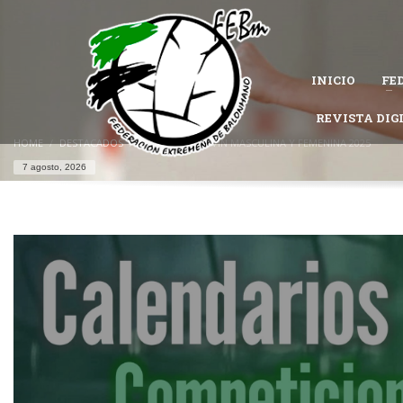
CÓMO AFILIARSE A LA FEDERACIÓN EXTREMEÑA DE 
1
Completa el
formulario de afiliación
.
INICIO
FE
Permanece atento al estado de tu solicitud, es posible que la Federac
Si tienes problemas con tu afiliación,
contacta con nosotros
REVISTA DIG
y te ayu
HOME
DESTACADOS
FASE FINAL ALEVÍN MASCULINA Y FEMENINA 2025
7 agosto, 2026