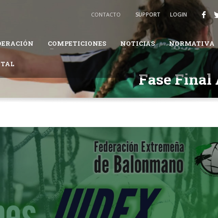
BALONMANO
CONTACTO
SUPPORT
LOGIN
3
Recibirás un email para confirmar tu solicitud.
DERACIÓN
COMPETICIONES
NOTICIAS
NORMATIVA
ión te pueda solicitar información adicional para completar tus datos.
ITAL
daremos en el proceso.
Fase Final