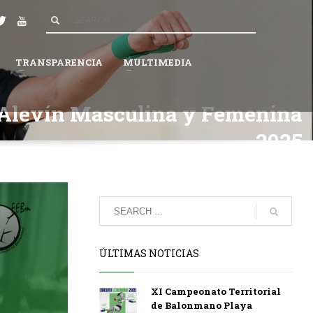
4
Espera a que la Federación valide tu solicitud.
×
TRANSPARENCIA
MULTIMEDIA
 Alevín Masculina y Femenina
2025
ÚLTIMAS NOTICIAS
XI Campeonato Territorial
de Balonmano Playa