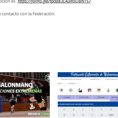
ripción es
https://forms.gle/tpaq83LAumsQBN1S7
 contacto con la Federación.