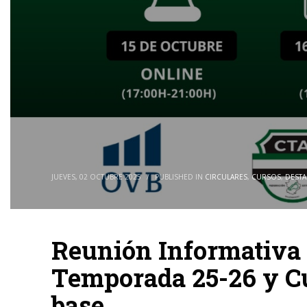
JUEVES, 02 OCTUBRE 2025
/
PUBLISHED IN
CIRCULARES
,
CURSOS
,
DEST
Reunión Informativa
Temporada 25-26 y Cu
base