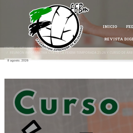
CÓMO AFILIARSE A LA FEDERACIÓN EXTREMEÑA DE 
1
Completa el
formulario de afiliación
.
INICIO
FE
Permanece atento al estado de tu solicitud, es posible que la Federac
Si tienes problemas con tu afiliación,
contacta con nosotros
REVISTA DIG
y te ayu
HOME
CIRCULARES
REUNIÓN INFORMATIVA CTA DE LA FEXBM TEMPORADA 25-26 Y CURSO DE ÁRB
8 agosto, 2026