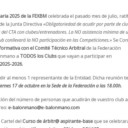
aria 2025 de la FEXBM
celebrada el pasado mes de julio, rati
e la Junta Directiva «
Obligatoriedad de acudir por parte de cl
 del CTA con clubes/entrenadores. La NO asistencia mínima de 
ub conllevará la NO participación en las Competiciones.
» Se Co
ormativa con el Comité Técnico Arbitral
de la Federación
onmano a
TODOS los Clubs
que vayan a participar en
2025-2026.
dir al menos 1 representante de la Entidad. Dicha reunión t
iernes 17 de octubre en la Sede de la Federación a las 18.00h.
ción del número de personas que acudirán de vuestro club 
reo:
e-balonmano@e-balonmano.com
 Cartel del
Curso de árbitr@ aspirante-base
que se celebrar