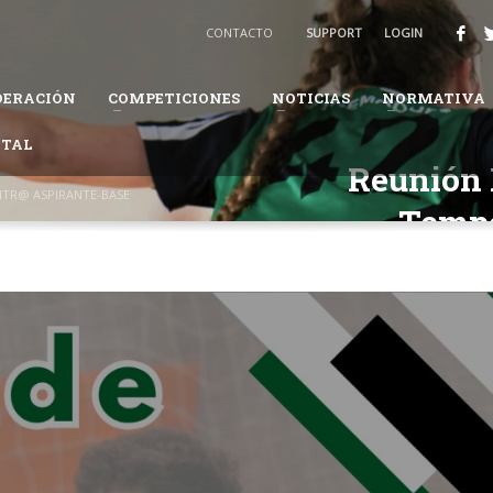
BALONMANO
CONTACTO
SUPPORT
LOGIN
3
Recibirás un email para confirmar tu solicitud.
DERACIÓN
COMPETICIONES
NOTICIAS
NORMATIVA
ión te pueda solicitar información adicional para completar tus datos.
ITAL
daremos en el proceso.
Reunión 
ITR@ ASPIRANTE-BASE
Tempo