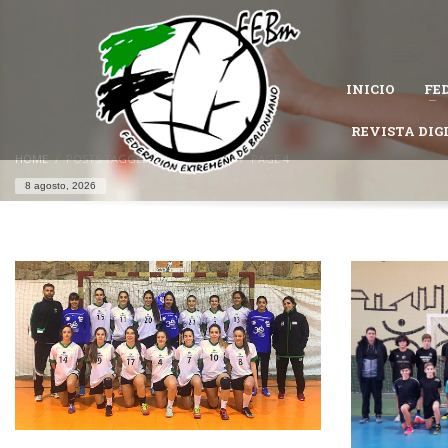
CÓMO AFILIARSE A LA FEDERACIÓN EXTREMEÑA DE 
1
Completa el
formulario de afiliación
.
INICIO
FE
Permanece atento al estado de tu solicitud, es posible que la Federac
Si tienes problemas con tu afiliación,
contacta con nosotros
REVISTA DIG
y te ayu
HOME
POSTS TAGGED "SELECCIONES"
PAGE 4
8 agosto, 2026