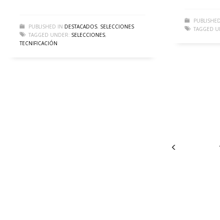
PUBLISHED
PUBLISHED IN
DESTACADOS
,
SELECCIONES
TAGGED U
TAGGED UNDER:
SELECCIONES
,
TECNIFICACIÓN