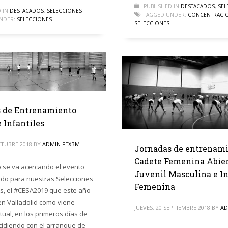
PUBLISHED IN
DESTACADOS
,
SEL
 IN
DESTACADOS
,
SELECCIONES
TAGGED UNDER:
CONCENTRACI
NDER:
SELECCIONES
SELECCIONES
 de Entrenamiento
 Infantiles
CTUBRE 2018
BY
ADMIN FEXBM
Jornadas de entrenam
Cadete Femenina Abier
 se va acercando el evento
Juvenil Masculina e In
do para nuestras Selecciones
Femenina
s, el #CESA2019 que este año
en Valladolid como viene
JUEVES, 20 SEPTIEMBRE 2018
BY
AD
tual, en los primeros días de
cidiendo con el arranque de