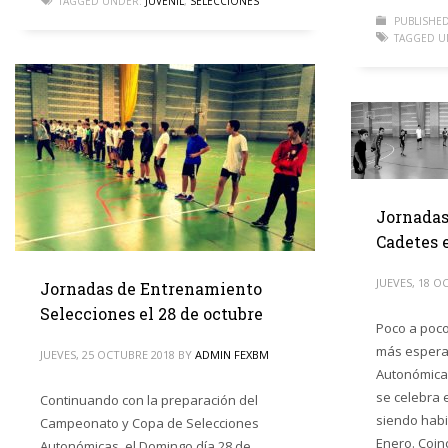
TAGGED UNDER:
JUVENIL
,
SELECCIONES
PUBLISHED
TAGGED U
Jornadas
Cadetes e
JUEVES, 18 O
Jornadas de Entrenamiento
Selecciones el 28 de octubre
Poco a poco
más espera
JUEVES, 25 OCTUBRE 2018
BY
ADMIN FEXBM
Autonómica
se celebra 
Continuando con la preparación del
siendo habi
Campeonato y Copa de Selecciones
Enero. Coin
Autonómicas, el Domingo día 28 de