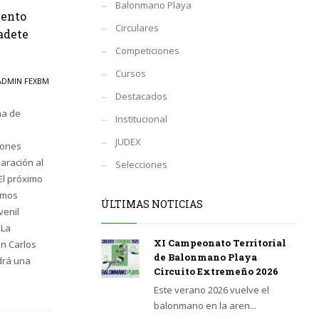
Balonmano Playa
iento
Circulares
adete
Competiciones
Cursos
ADMIN FEXBM
Destacados
ña de
Institucional
JUDEX
iones
aración al
Selecciones
l próximo
emos
ÚLTIMAS NOTICIAS
venil
 La
XI Campeonato Territorial
on Carlos
de Balonmano Playa
ndrá una
Circuito Extremeño 2026
Este verano 2026 vuelve el
balonmano en la aren...