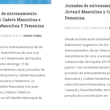
Jornadas de entrenam
Juvenil Masculina y C
 de entrenamiento
Femenina
y Cadete Masculina e
 Masculina Y Femenina
MIÉRCOLES, 31 OCTUBRE 2018
BY
OVIEMBRE 2018
BY
ADMIN FEXBM
Desde la Federación Extreme
Balonmano seguimos con los
n los entrenamientos de las
entrenamientos de las Selecc
 Autonómicas de cara a la
Autonómicas de cara a la prep
n al Campeonato de España
Campeonato de España 2019 E
óximo domingo 11 de
jueves 1 de noviembre tendr
tendremos varias jornadas de
Jornadas de entrenamiento Ju
to Juvenil y Cadete Masculina
Masculina y Cadete Femenina
Masculina y Femenina. La
selección Juvenil masculina, c
adete Masculina (con Juan
Cadaval y David Bachiller, te
ez y Néstor Soler) se
jornada de concentración en
 en el Pabellón Municipal de