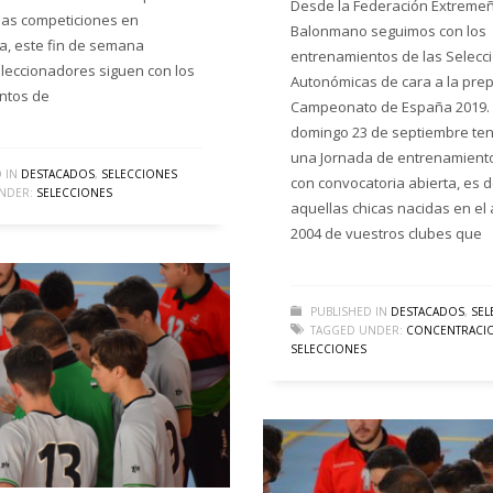
Desde la Federación Extreme
las competiciones en
Balonmano seguimos con los
a, este fin de semana
entrenamientos de las Selecc
leccionadores siguen con los
Autonómicas de cara a la prep
ntos de
Campeonato de España 2019. 
domingo 23 de septiembre t
una Jornada de entrenamient
 IN
DESTACADOS
,
SELECCIONES
con convocatoria abierta, es d
NDER:
SELECCIONES
aquellas chicas nacidas en el
2004 de vuestros clubes que
PUBLISHED IN
DESTACADOS
,
SEL
TAGGED UNDER:
CONCENTRACI
SELECCIONES