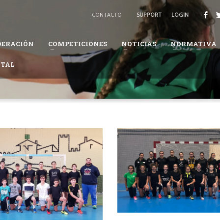
BALONMANO
CONTACTO
SUPPORT
LOGIN
3
Recibirás un email para confirmar tu solicitud.
DERACIÓN
COMPETICIONES
NOTICIAS
NORMATIVA
ión te pueda solicitar información adicional para completar tus datos.
ITAL
daremos en el proceso.