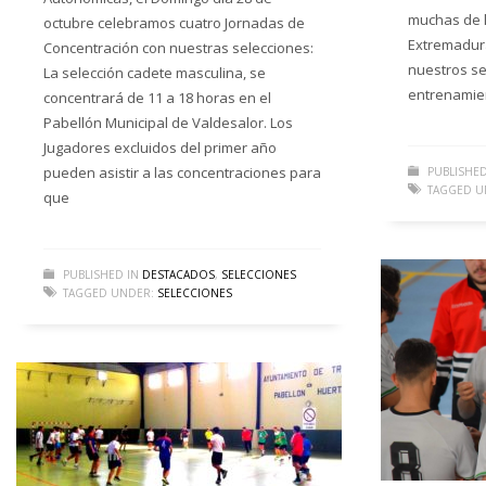
muchas de 
octubre celebramos cuatro Jornadas de
Extremadur
Concentración con nuestras selecciones:
nuestros se
La selección cadete masculina, se
entrenamie
concentrará de 11 a 18 horas en el
Pabellón Municipal de Valdesalor. Los
Jugadores excluidos del primer año
pueden asistir a las concentraciones para
PUBLISHED
TAGGED U
que
PUBLISHED IN
DESTACADOS
,
SELECCIONES
TAGGED UNDER:
SELECCIONES