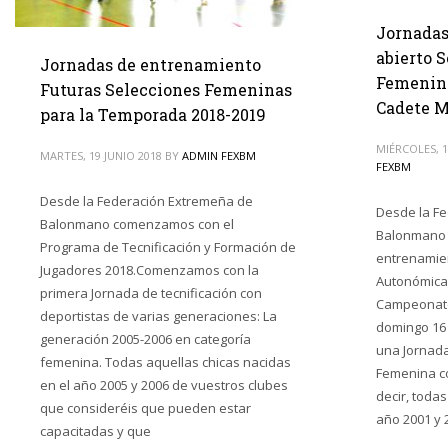
Jornadas
abierto 
Jornadas de entrenamiento
Femenina
Futuras Selecciones Femeninas
Cadete M
para la Temporada 2018-2019
MIÉRCOLES, 1
MARTES, 19 JUNIO 2018
BY
ADMIN FEXBM
FEXBM
Desde la Federación Extremeña de
Desde la F
Balonmano comenzamos con el
Balonmano 
Programa de Tecnificación y Formación de
entrenamien
Jugadores 2018.Comenzamos con la
Autonómicas
primera Jornada de tecnificación con
Campeonato
deportistas de varias generaciones: La
domingo 16
generación 2005-2006 en categoría
una Jornada
femenina. Todas aquellas chicas nacidas
Femenina co
en el año 2005 y 2006 de vuestros clubes
decir, todas
que consideréis que pueden estar
año 2001 y 
capacitadas y que