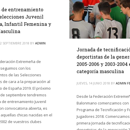
 de entrenamiento
Selecciones Juvenil
, Infantil Femenina y
asculina
2 SEPTIEMBRE 2018
BY
ADMIN
Jornada de tecnificaci
deportistas de la gene
ederación Extremeña de
2005-2006 y 2003-2004 
seguimos con los
categoría masculina
tos de las Selecciones
 de cara a la preparación al
JUEVES, 14 JUNIO 2018
BY
ADMIN F
 de España 2019. El próximo
 de septiembre tendremos
Desde la Federación Extreme
 de entrenamiento Juvenil
Balonmano comenzamos con 
n convocatoria abierta, es
Programa de Tecnificación y 
 aquellas chicas nacidas en el
Jugadores 2018. Comenzamos 
2002 de vuestros clubes
primera Jornada de tecnificac
deportistas de la generación 