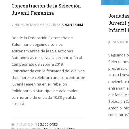
Concentración de la Selección
Juvenil Femenina
Jornadas
Juvenil 
VIERNES, 30 NOVIEMBRE 2018
BY
ADMIN FEXBM
Infantil
Desde la Federación Extremeña de
JUEVES, 08 N
Balonmano seguimos con los
entrenamientos de las Selecciones
Seguimos co
Autonómicas de cara a la preparación al
Selecciones
Campeonato de España 2019.
preparació
Coincidiendo con la festividad del día 6 de
2019. El pr
diciembre se celebrará una concentración
noviembre 
Juvenil Femenina en el Pabellón
entrenamien
Polideportivo Municipal de Valdesalor,
e Infantil 
con horario de entrada 10:30 y salida
Selección C
18:30. A
Antonio Pér
concentrará
PUBLISHED IN
SELECCIONES