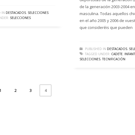
de la generación 2003-2004 en
 IN
DESTACADOS
,
SELECCIONES
masculina. Todas aquellos ch
NDER:
SELECCIONES
en el año 2005 y 2006 de vues
que consideréis que pueden
PUBLISHED IN
DESTACADOS
,
SEL
TAGGED UNDER:
CADETE
,
INFANT
SELECCIONES
,
TECNIFICACIÓN
1
2
3
4