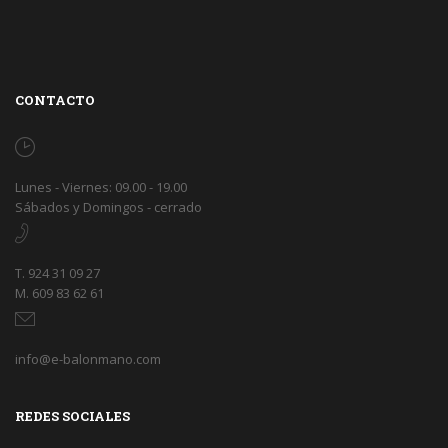
CONTACTO
Lunes - Viernes: 09.00 - 19.00
Sábados y Domingos - cerrado
T. 924 31 09 27
M. 609 83 62 61
info@e-balonmano.com
REDES SOCIALES