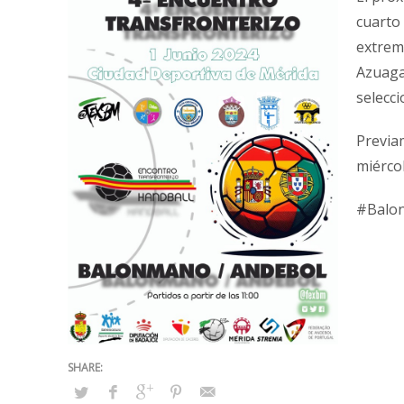
cuarto
extrem
Azuaga
selecci
Previa
miércol
#Balo