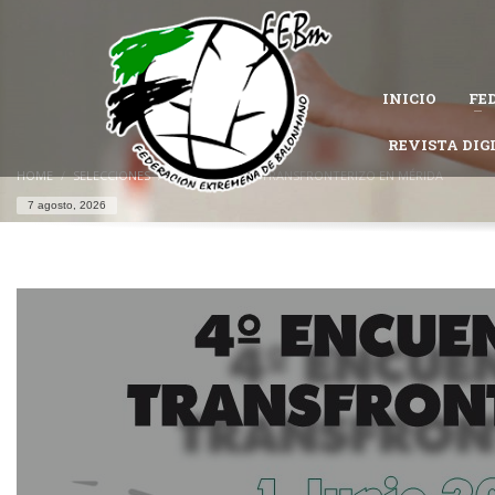
CÓMO AFILIARSE A LA FEDERACIÓN EXTREMEÑA DE 
1
Completa el
formulario de afiliación
.
INICIO
FE
Permanece atento al estado de tu solicitud, es posible que la Federac
Si tienes problemas con tu afiliación,
contacta con nosotros
REVISTA DIG
y te ayu
HOME
SELECCIONES
IV ENCUENTRO TRANSFRONTERIZO EN MÉRIDA
7 agosto, 2026