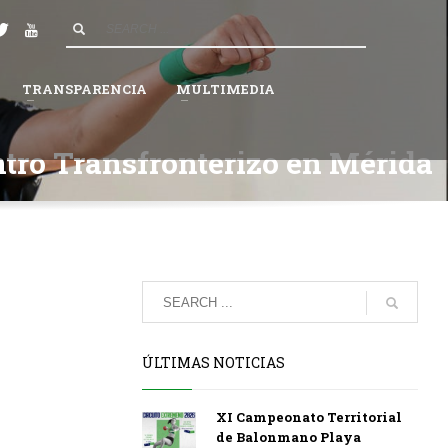
4
Espera a que la Federación valide tu solicitud.
×
TRANSPARENCIA
MULTIMEDIA
tro Transfronterizo en Mérida
ÚLTIMAS NOTICIAS
XI Campeonato Territorial
de Balonmano Playa