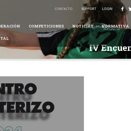
BALONMANO
CONTACTO
SUPPORT
LOGIN
3
Recibirás un email para confirmar tu solicitud.
DERACIÓN
COMPETICIONES
NOTICIAS
NORMATIVA
ión te pueda solicitar información adicional para completar tus datos.
ITAL
daremos en el proceso.
IV Encuen