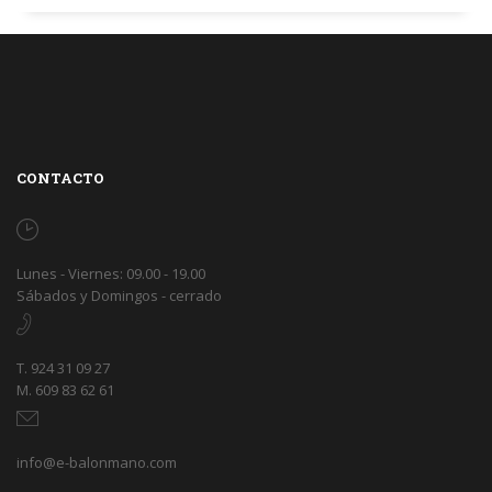
CONTACTO
Lunes - Viernes: 09.00 - 19.00
Sábados y Domingos - cerrado
T. 924 31 09 27
M. 609 83 62 61
info@e-balonmano.com