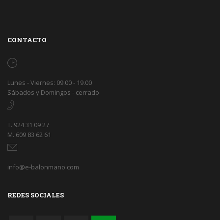
CONTACTO
Lunes - Viernes: 09.00 - 19.00
Sábados y Domingos - cerrado
T. 924 31 09 27
M. 609 83 62 61
info@e-balonmano.com
REDES SOCIALES