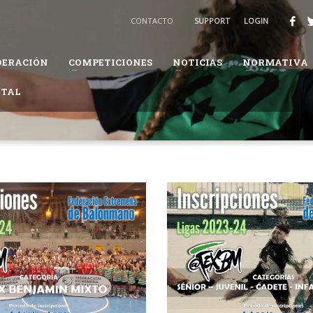
BALONMANO
CONTACTO
SUPPORT
LOGIN
3
Recibirás un email para confirmar tu solicitud.
DERACIÓN
COMPETICIONES
NOTICIAS
NORMATIVA
ión te pueda solicitar información adicional para completar tus datos.
ITAL
daremos en el proceso.