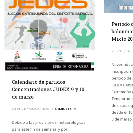
Periodo 
balonma
Mixto 20
VIERNES, 16 
Novedad : 
inscripción 
periodo de i
Calendario de partidos
JUDEX Benja
Concentraciones JUDEX 9 y 10
Extremeña 
de marzo
Temporada 2
de estos e
JUEVES, 07 MARZO 2024
BY
ADMIN FEXBM
desde el 16
3 de marzo.
Debido a las previsiones meteorológicas
para este fin de semana, y por