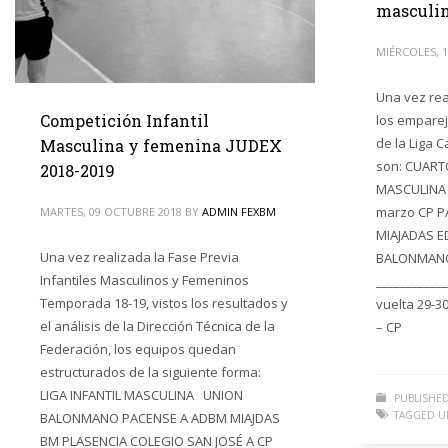
masculi
MIÉRCOLES, 
Una vez real
Competición Infantil
los emparej
de la Liga 
Masculina y femenina JUDEX
son: CUART
2018-2019
MASCULINA P
marzo CP P
MARTES, 09 OCTUBRE 2018
BY
ADMIN FEXBM
MIAJADAS 
Una vez realizada la Fase Previa
BALONMANO
Infantiles Masculinos y Femeninos
____________
Temporada 18-19, vistos los resultados y
vuelta 29-
el análisis de la Dirección Técnica de la
– CP
Federación, los equipos quedan
estructurados de la siguiente forma:
LIGA INFANTIL MASCULINA UNION
PUBLISHED
TAGGED U
BALONMANO PACENSE A ADBM MIAJDAS
BM PLASENCIA COLEGIO SAN JOSÉ A CP