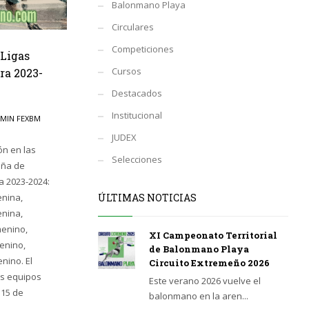
Balonmano Playa
Circulares
Competiciones
 Ligas
Cursos
a 2023-
Destacados
Institucional
MIN FEXBM
JUDEX
ón en las
Selecciones
eña de
 2023-2024:
enina,
ÚLTIMAS NOTICIAS
enina,
menino,
XI Campeonato Territorial
menino,
de Balonmano Playa
nino. El
Circuito Extremeño 2026
os equipos
Este verano 2026 vuelve el
 15 de
balonmano en la aren...