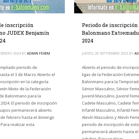
Periodo de inscripción
de inscripción
Balonmano Extremadur
no JUDEX Benjamín
2024
24
JUEVES, 28 SEPTIEMBRE 2023
BY
AD
FEBRERO 2024
BY
ADMIN FEXBM
Abierto el periodo de inscripci
ampliado periodo de
ligas de la Federación Extrem
hasta el 3 de Marzo Abierto el
Balonmano para la Temporada
nscripción en la categoría
Sénior Masculino, Sénior Fem
mín Mixto de la Federación
Juvenil Masculino, Juvenil Fem
de Balonmano para la
Cadete Masculino, Cadete fe
024. El periodo de inscripción
Infantil Masculino, Infantil Fe
quipos permanecerá abierto
Alevín Masculino y Alevín Feme
 de febrero hasta el domingo
periodo de inscripción de est
 Para realizar esta
permanecerá abierto hasta el
octubre. Para realizar