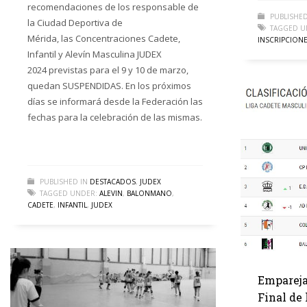
recomendaciones de los responsable de
PUBLISHED
la Ciudad Deportiva de
TAGGED U
Mérida, las Concentraciones Cadete,
INSCRIPCION
Infantil y Alevín Masculina JUDEX
2024 previstas para el 9 y 10 de marzo,
quedan SUSPENDIDAS. En los próximos
días se informará desde la Federación las
fechas para la celebración de las mismas.
PUBLISHED IN
DESTACADOS
,
JUDEX
TAGGED UNDER:
ALEVIN
,
BALONMANO
,
CADETE
,
INFANTIL
,
JUDEX
Empareja
Final de 