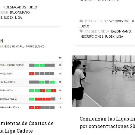
 IN
DESTACADOS
,
JUDEX
NDER:
BALONMANO
,
ES
,
JUDEX
,
LIGA
PUBLISHED IN
1ª-2ª DIVISIÓN
,
DE
JUDEX
TAGGED UNDER:
BALONMANO
,
INSCRIPCIONES
,
JUDEX
,
LIGA
Comienzan las Ligas in
mientos de Cuartos de
por concentraciones 20
la Liga Cadete