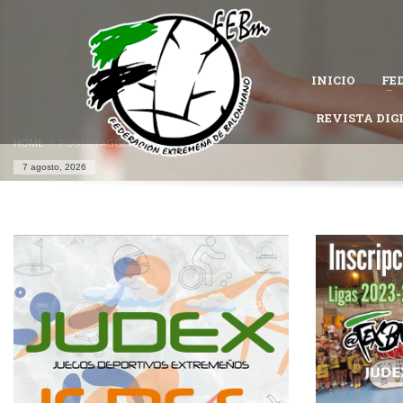
CÓMO AFILIARSE A LA FEDERACIÓN EXTREMEÑA DE 
1
Completa el
formulario de afiliación
.
INICIO
FE
Permanece atento al estado de tu solicitud, es posible que la Federac
Si tienes problemas con tu afiliación,
contacta con nosotros
REVISTA DIG
y te ayu
HOME
POSTS TAGGED "JUDEX"
7 agosto, 2026