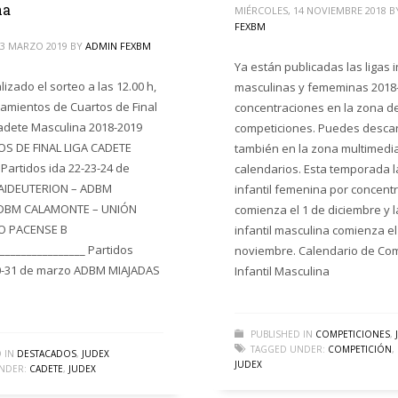
na
MIÉRCOLES, 14 NOVIEMBRE 2018
B
FEXBM
13 MARZO 2019
BY
ADMIN FEXBM
Ya están publicadas las ligas i
izado el sorteo a las 12.00 h,
masculinas y fememinas 2018
amientos de Cuartos de Final
concentraciones en la zona d
Cadete Masculina 2018-2019
competiciones. Puedes desca
OS DE FINAL LIGA CADETE
también en la zona multimedia
artidos ida 22-23-24 de
calendarios. Esta temporada la
AIDEUTERION – ADBM
infantil femenina por concent
EDBM CALAMONTE – UNIÓN
comienza el 1 de diciembre y la
 PACENSE B
infantil masculina comienza el
________________ Partidos
noviembre. Calendario de Com
30-31 de marzo ADBM MIAJADAS
Infantil Masculina
PUBLISHED IN
COMPETICIONES
,
TAGGED UNDER:
COMPETICIÓN
,
 IN
DESTACADOS
,
JUDEX
JUDEX
NDER:
CADETE
,
JUDEX