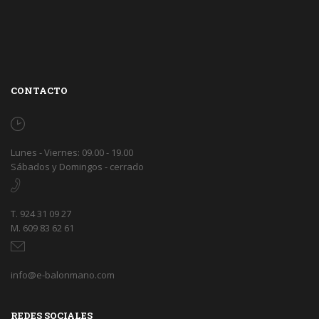
CONTACTO
Lunes - Viernes: 09.00 - 19.00
Sábados y Domingos - cerrado
T. 924 31 09 27
M. 609 83 62 61
info@e-balonmano.com
REDES SOCIALES