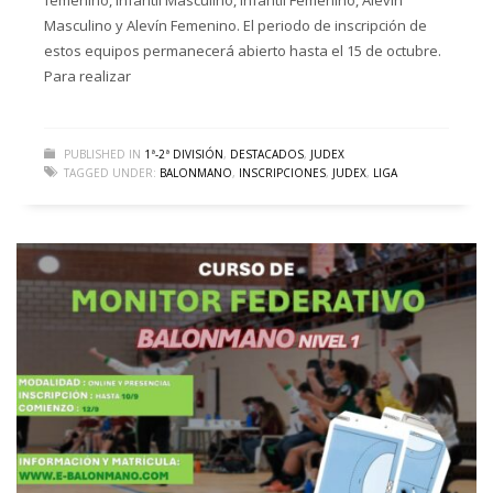
femenino, Infantil Masculino, Infantil Femenino, Alevín
Masculino y Alevín Femenino. El periodo de inscripción de
estos equipos permanecerá abierto hasta el 15 de octubre.
Para realizar
PUBLISHED IN
1ª-2ª DIVISIÓN
,
DESTACADOS
,
JUDEX
TAGGED UNDER:
BALONMANO
,
INSCRIPCIONES
,
JUDEX
,
LIGA