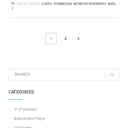
TAGGED UNDER:
CURSO
,
FORMACION
,
MONITOR FEDERATIVO
,
NIVEL
1
2
1
CATEGORIES
1ª-2ª División
Balonmano Playa
Circulares